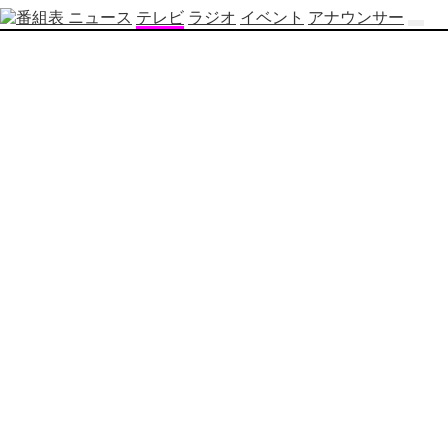
ニュース
テレビ
ラジオ
イベント
アナウンサー
テ
レ
ビ
番
組
表
OBS
制
作
番
組