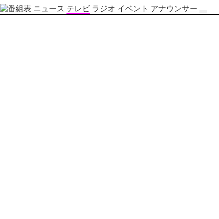
ニュース
テレビ
ラジオ
イベント
アナウンサー
テ
レ
ビ
番
組
表
OBS
制
作
番
組