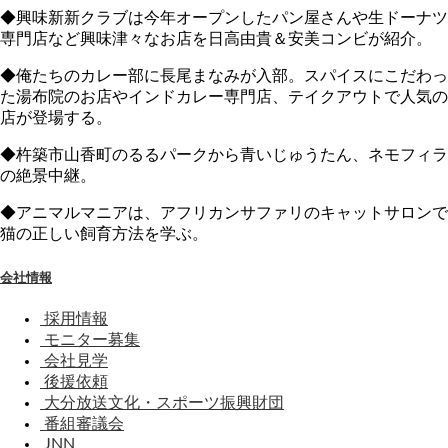
◆興味新新クラブは今年オープンしたパン屋さんや生ドーナツ
専門店など興味津々なお店を日高由貴＆安美コンビが紹介。
◆俺たちのカレー部に長尾まなみが入部。スパイスにこだわっ
た湯布院のお店やインドカレー専門店、テイクアウトで人気の
店が登場する。
◆杵築市山香町のるるパークから青いじゅうたん、ネモフィラ
の絶景中継。
◆アニマルマニアは、アフリカンサファリのキャットサロンで
猫の正しい飼育方法を学ぶ。
会社情報
採用情報
モニター募集
会社見学
後援依頼
大分放送文化・スポーツ振興財団
番組審議会
JNN