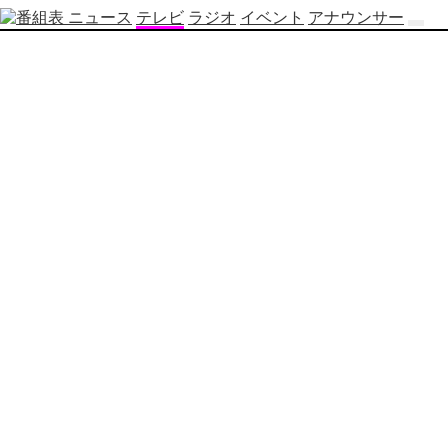
ニュース
テレビ
ラジオ
イベント
アナウンサー
テ
レ
ビ
番
組
表
OBS
制
作
番
組