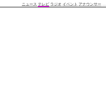
ニュース
テレビ
ラジオ
イベント
アナウンサー
テ
レ
ビ
番
組
表
OBS
制
作
番
組