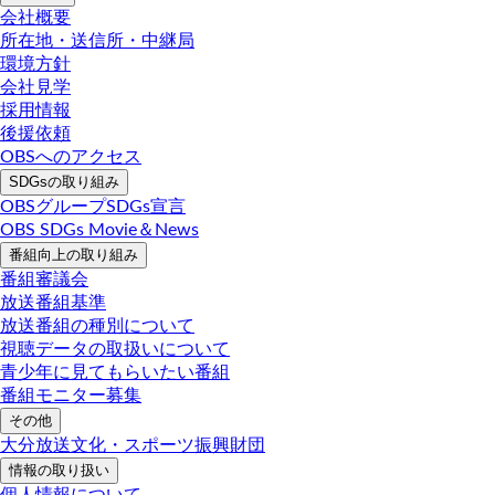
会社概要
所在地・送信所・中継局
環境方針
会社見学
採用情報
後援依頼
OBSへのアクセス
SDGsの取り組み
OBSグループSDGs宣言
OBS SDGs Movie＆News
番組向上の取り組み
番組審議会
放送番組基準
放送番組の種別について
視聴データの取扱いについて
青少年に見てもらいたい番組
番組モニター募集
その他
大分放送文化・スポーツ振興財団
情報の取り扱い
個人情報について