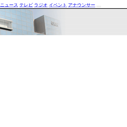
ニュース
テレビ
ラジオ
イベント
アナウンサー
テ
レ
ビ
番
組
表
OBS