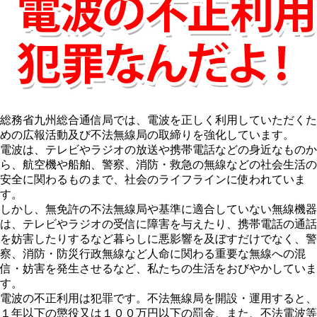
総務省九州総合通信局では、電波を正しく利用していただくた
めの広報活動及び不法無線局の取締りを強化しています。
電波は、テレビやラジオの放送や携帯電話などの身近なものか
ら、航空機や船舶、警察、消防・救急の無線などの社会生活の
安全に関わるものまで、社会のライフラインに使われていま
す。
しかし、無免許の不法無線局や基準に適合していない無線機器
は、テレビやラジオの受信に障害を与えたり、携帯電話の通話
を妨害したりするなど暮らしに悪影響を及ぼすだけでなく、警
察、消防・防災行政無線など人命に関わる重要な無線への混
信・妨害を発生させるなど、私たちの生活をおびやかしていま
す。
電波の不正利用は犯罪です。不法無線局を開設・運用すると、
１年以下の懲役又は１００万円以下の罰金、また、不法電波等