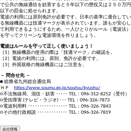
で公共の無線通信を妨害すると５年以下の懲役又は２５０万円
以下の罰金に処せられます。
電波の利用には原則免許が必要です。日本の基準に適合してい
る無線機器には技適マークが表示されています。誰もが安心し
て利用できるようにするため、一人ひとりがルール（電波法）
を守ってクリーンな電波環境を作りましょう。
電波はルールを守って正しく使いましょう！
［1］無線機器の使用の際は「技適マーク」の確認を。
［2］電波の利用には、原則、免許が必要です。
［3］外国規格の無線機器にはご注意を。
－ 問合せ先 －
■ 総務省九州総合通信局
ＨＰ
https://www.soumu.go.jp/soutsu/kyushu/
○不法無線局、混信・妨害 ･････ TEL：096-312-8252（受付）
○受信障害 (テレビ・ラジオ) ･･･ TEL：096-326-7873
○電波利用料 ･････････････････ TEL：096-326-7843
○その他行政相談 ･････････････ TEL：096-326-7819
会社情報