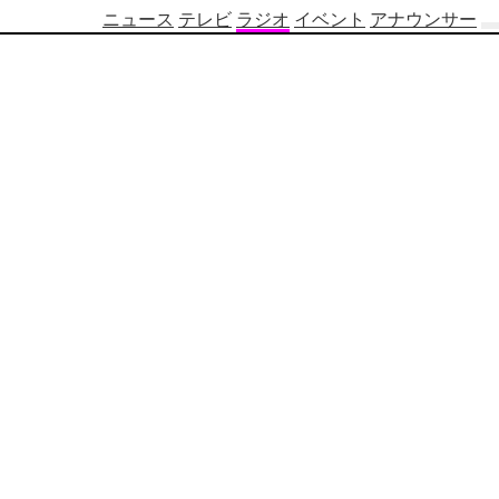
ニュース
テレビ
ラジオ
イベント
アナウンサー
テ
レ
ビ
番
組
表
OBS
制
作
番
組