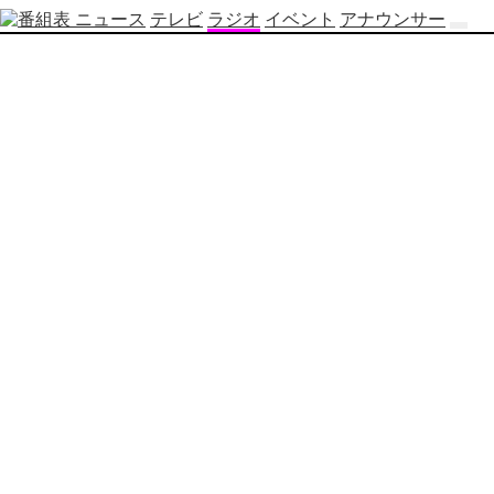
ニュース
テレビ
ラジオ
イベント
アナウンサー
テ
レ
ビ
番
組
表
OBS
制
作
番
組