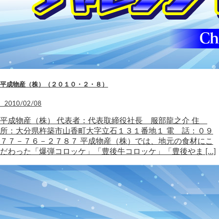
平成物産（株）（２０１０・２・８）
2010/02/08
平成物産（株） 代表者：代表取締役社長 服部龍之介 住
所：大分県杵築市山香町大字立石１３１番地１ 電 話：０９
７７－７６－２７８７ 平成物産（株）では、地元の食材にこ
だわった「爆弾コロッケ」「豊後牛コロッケ」「豊後やま […]