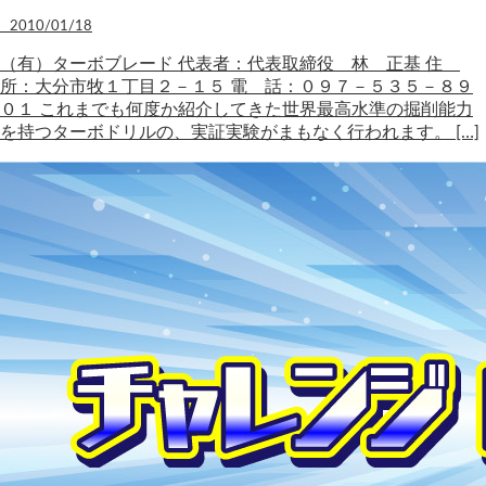
2010/01/18
（有）ターボブレード 代表者：代表取締役 林 正基 住
所：大分市牧１丁目２－１５ 電 話：０９７－５３５－８９
０１ これまでも何度か紹介してきた世界最高水準の掘削能力
を持つターボドリルの、実証実験がまもなく行われます。 […]