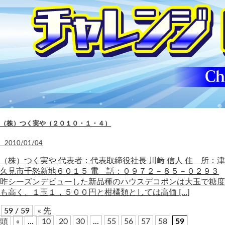
（株）つく実や（２０１０・１・４）
2010/01/04
（株）つく実や 代表者：代表取締役社長 川﨑 信人 住 所：津
久見市千怒新地６０１５ 電 話：０９７２－８５－０２９３
昨シーズンデビューした新品種のハウスデコポンは大玉で糖度
も高く、１玉１，５００円と柑橘類としては高価 […]
59 / 59
« 先
頭
«
...
10
20
30
...
55
56
57
58
59