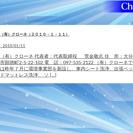
（有）クローネ（２０１０・１・１１）
2010/01/11
（有）クローネ 代表者：代表取締役 荒金敬志 住 所：大分
市顕徳町2-5-22-102 電 話：097-535-2122 （有）クローネで
は昨年７月に環境事業部を新設し、車内シート洗浄、出張ベッ
ドマットレス洗浄、 ソ […]