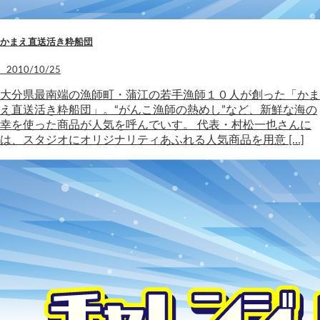
かまえ直送活き粋船団
2010/10/25
大分県最南端の漁師町・蒲江の若手漁師１０人が創った「かま
え直送活き粋船団」。“がんこ漁師の熱めし”など、新鮮な海の
幸を使った商品が人気を呼んでいす。 代表・村松一也さんに
は、スタジオにオリジナリティあふれる人気商品を用意 […]