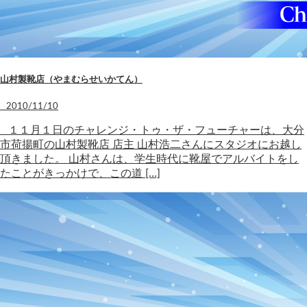
山村製靴店（やまむらせいかてん）
2010/11/10
１１月１日のチャレンジ・トゥ・ザ・フューチャーは、大分
市荷揚町の山村製靴店 店主 山村浩二さんにスタジオにお越し
頂きました。 山村さんは、学生時代に靴屋でアルバイトをし
たことがきっかけで、この道 […]