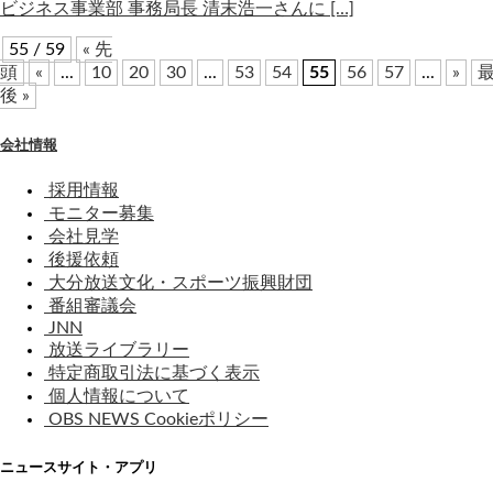
ビジネス事業部 事務局長 清末浩一さんに […]
55 / 59
« 先
頭
«
...
10
20
30
...
53
54
55
56
57
...
»
後 »
会社情報
採用情報
モニター募集
会社見学
後援依頼
大分放送文化・スポーツ振興財団
番組審議会
JNN
放送ライブラリー
特定商取引法に基づく表示
個人情報について
OBS NEWS Cookieポリシー
ニュースサイト・アプリ