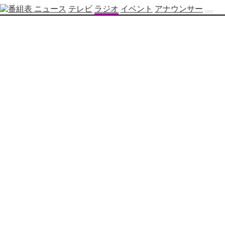
ニュース
テレビ
ラジオ
イベント
アナウンサー
テ
レ
ビ
番
組
表
OBS
制
作
番
組