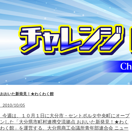
おおいた新発見！★わくわく館
2010/10/05
今週は、１０月１日に大分市・セントポルタ中央町にオープ
ンした「大分県市町村連携交流拠点 おおいた新発見！★わく
わく館」を運営する、大分県商工会議所青年部連合会 ニュー