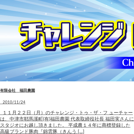
有限会社 福田農園
2010/11/24
１１月２２日（月）のチャレンジ・トゥ・ザ・フ ューチャー
は、中津市耶馬溪町(有)福田農園 代表取締役社長 福田実さんに
スタジオにお越し頂きました。 平成農１４年に商標登録した
高級ブランド豚肉『錦雲豚（きんう […]