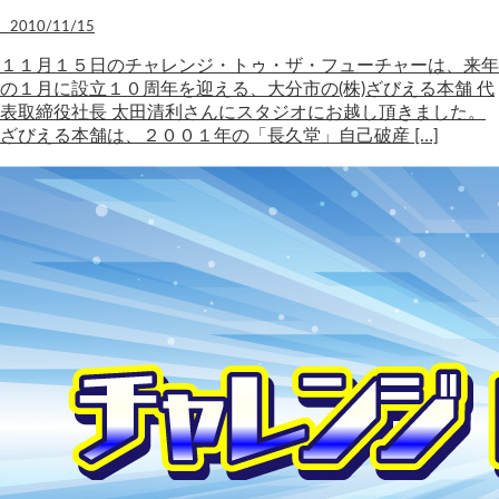
2010/11/15
１１月１５日のチャレンジ・トゥ・ザ・フューチャーは、来年
の１月に設立１０周年を迎える、大分市の(株)ざびえる本舗 代
表取締役社長 太田清利さんにスタジオにお越し頂きました。
ざびえる本舗は、２００１年の「長久堂」自己破産 […]