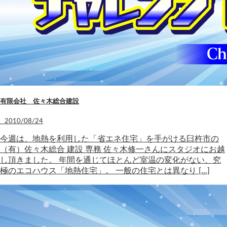
有限会社 佐々木総合建設
2010/08/24
今週は、地熱を利用した「省エネ住宅」を手がける臼杵市の
（有）佐々木総合 建設 専務 佐々木修一さんにスタジオにお越
し頂きました。 年間を通じてほとんど室温の変化がない、究
極のエコハウス「地熱住宅」。 一般の住宅とは異なり […]