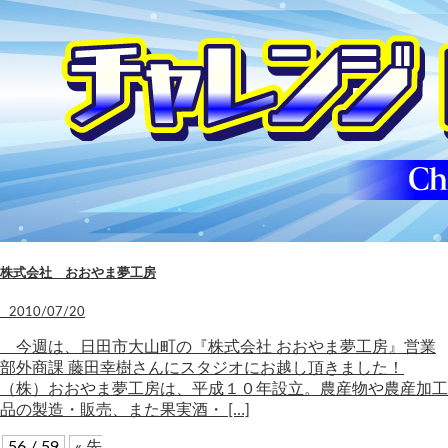
株式会社 おおやま夢工房
2010/07/20
今週は、日田市大山町の『株式会社 おおやま夢工房』営業
部外商課 藤田幸樹さんにスタジオにお越し頂きました！
（株）おおやま夢工房は、平成１０年設立。農産物や農産加工
品の製造・販売、また果実酒・ […]
56 / 59
« 先