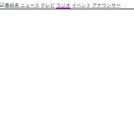
ニュース
テレビ
ラジオ
イベント
アナウンサー
テ
レ
ビ
番
組
表
OBS
制
作
番
組