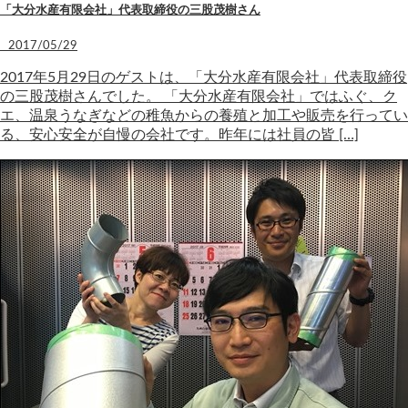
「大分水産有限会社」代表取締役の三股茂樹さん
2017/05/29
2017年5月29日のゲストは、「大分水産有限会社」代表取締役
の三股茂樹さんでした。 「大分水産有限会社」ではふぐ、ク
エ、温泉うなぎなどの稚魚からの養殖と加工や販売を行ってい
る、安心安全が自慢の会社です。昨年には社員の皆 […]