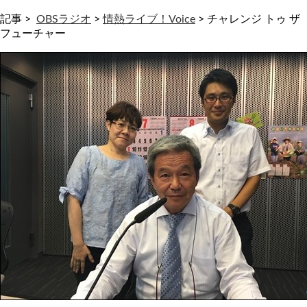
記事 >
OBSラジオ
>
情熱ライブ！Voice
>
チャレンジ トゥ ザ
フューチャー