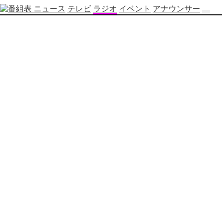
ニュース
テレビ
ラジオ
イベント
アナウンサー
テ
レ
ビ
番
組
表
OBS
制
作
番
組