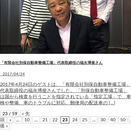
「有限会社別保自動車整備工場」代表取締役の福永博俊さん
2017/04/24
2017年4月24日のゲストは、「有限会社別保自動車整備工場」
代表取締役の福永博俊さんでした。 「別保自動車整備工場」
は国から検査を行うことを指定されている「指定工場」で、車
検や整備、車のトラブルに対応。郵便局の配送車の […]
23 / 59
« 先
頭
«
...
10
...
21
22
23
24
25
...
30
40
50
後 »