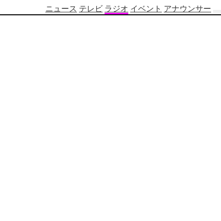
ニュース
テレビ
ラジオ
イベント
アナウンサー
テ
レ
ビ
番
組
表
OBS
制
作
番
組