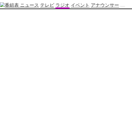
ニュース
テレビ
ラジオ
イベント
アナウンサー
テ
レ
ビ
番
組
表
OBS
制
作
番
組