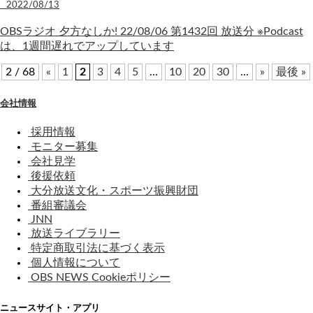
2022/08/13
OBSラジオ 夕方なしか! 22/08/06 第1432回 放送分 ※Podcast
は、1週間遅れでアップしています
2 / 68
«
1
2
3
4
5
...
10
20
30
...
»
最後 »
会社情報
採用情報
モニター募集
会社見学
後援依頼
大分放送文化・スポーツ振興財団
番組審議会
JNN
放送ライブラリー
特定商取引法に基づく表示
個人情報について
OBS NEWS Cookieポリシー
ニュースサイト・アプリ