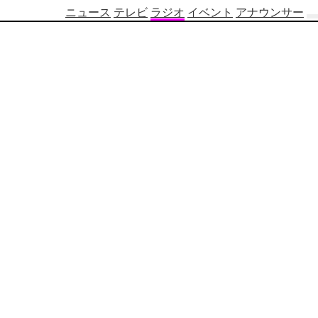
ニュース
テレビ
ラジオ
イベント
アナウンサー
テ
レ
ビ
番
組
表
OBS
制
作
番
組