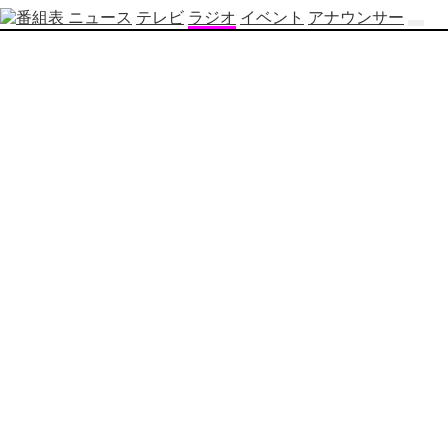
ニュース
テレビ
ラジオ
イベント
アナウンサー
テ
レ
ビ
番
組
表
OBS
制
作
番
組