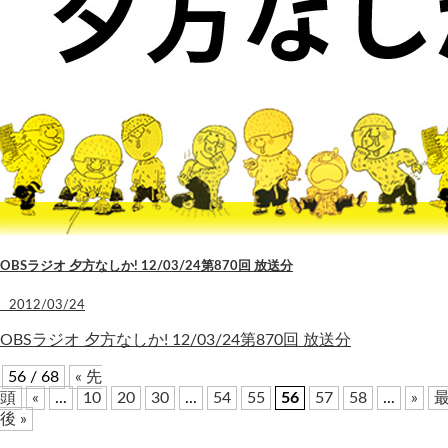
OBSラジオ 夕方なしか! 12/03/24第870回 放送分
2012/03/24
OBSラジオ 夕方なしか! 12/03/24第870回 放送分
56 / 68
« 先
頭
«
...
10
20
30
...
54
55
56
57
58
...
»
後 »