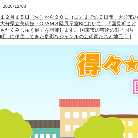
2020/12/08
１２月１５日（火）から２０日（日）までの６日間、大分市の
大分県立美術館・OPAM３階展示室Bにおいて、「国見町こど
もたくみじゅく展」を開催します。 国東市の芸術の町「国見
町」に移住してきた多彩なジャンルの芸術家たちと地元 […]