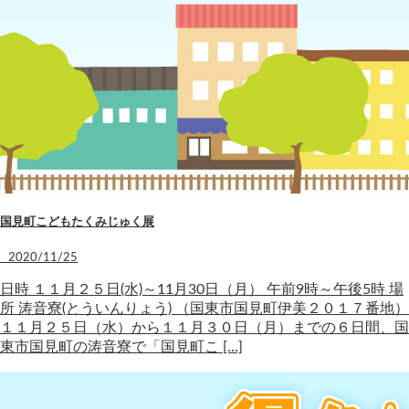
国見町こどもたくみじゅく展
2020/11/25
日時 １１月２５日(水)～11月30日（月） 午前9時～午後5時 場
所 涛音寮(とういんりょう) （国東市国見町伊美２０１７番地）
１１月２５日（水）から１１月３０日（月）までの６日間、国
東市国見町の涛音寮で「国見町こ […]