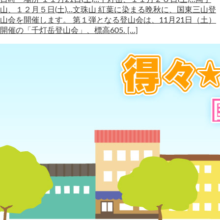
山、１２月５日(土)…文珠山 紅葉に染まる晩秋に、国東三山登
山会を開催します。 第１弾となる登山会は、11月21日（土）
開催の「千灯岳登山会」、標高605. […]