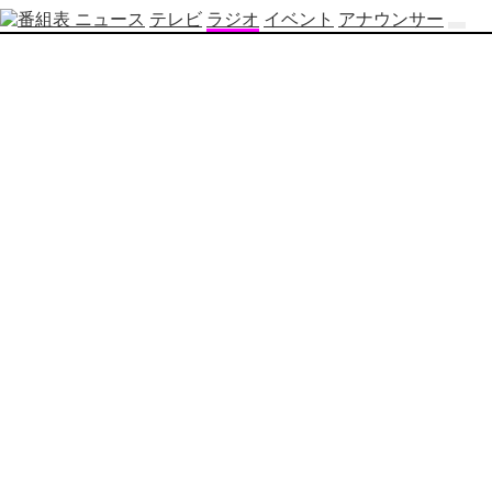
ニュース
テレビ
ラジオ
イベント
アナウンサー
テ
レ
ビ
番
組
表
OBS
制
作
番
組