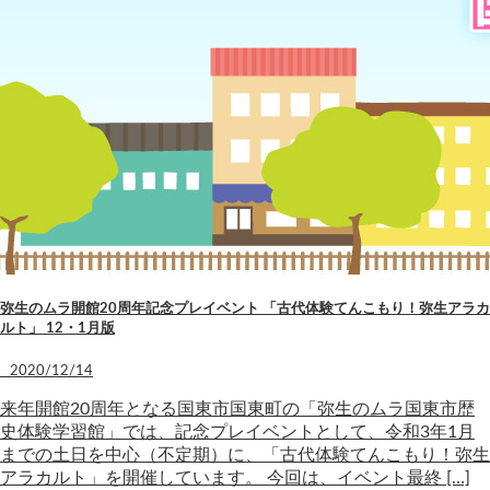
弥生のムラ開館20周年記念プレイベント 「古代体験てんこもり！弥生アラカ
ルト」 12・1月版
2020/12/14
来年開館20周年となる国東市国東町の「弥生のムラ国東市歴
史体験学習館」では、記念プレイベントとして、令和3年1月
までの土日を中心（不定期）に、「古代体験てんこもり！弥生
アラカルト」を開催しています。 今回は、イベント最終 […]