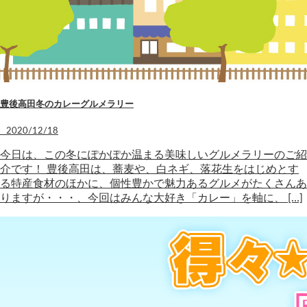
豊後高田冬のカレーグルメラリー
2020/12/18
今日は、この冬にぽかぽか温まる美味しいグルメラリーのご紹
介です！ 豊後高田は、蕎麦や、白ネギ、落花生をはじめとす
る特産食材のほかに、個性豊かで魅力あるグルメがたくさんあ
りますが・・・、今回はみんな大好き「カレー」を軸に、 […]