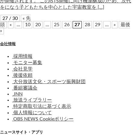
が開催されます。 このISTS開催に向け機運醸成のため、次代
をになう子どもたちを中心とした宇宙教室を […]
27 / 30
« 先
頭
«
...
10
20
...
25
26
27
28
29
...
»
最後
»
会社情報
採用情報
モニター募集
会社見学
後援依頼
大分放送文化・スポーツ振興財団
番組審議会
JNN
放送ライブラリー
特定商取引法に基づく表示
個人情報について
OBS NEWS Cookieポリシー
ニュースサイト・アプリ