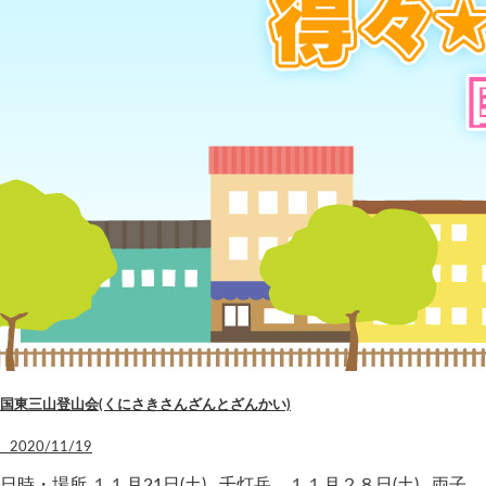
国東三山登山会(くにさきさんざんとざんかい)
2020/11/19
日時・場所 １１月21日(土)…千灯岳、１１月２８日(土)…両子