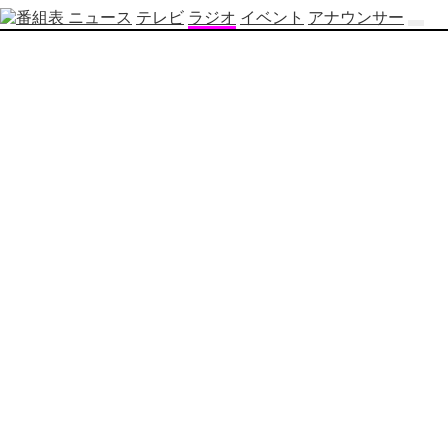
ニュース
テレビ
ラジオ
イベント
アナウンサー
テ
レ
ビ
番
組
表
OBS
制
作
番
組