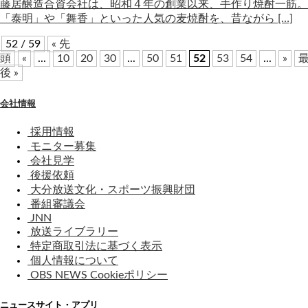
藤居醸造合資会社は、昭和４年の創業以来、手作り焼酎一筋。
「泰明」や「舞香」といった人気の麦焼酎を、昔ながら […]
52 / 59
« 先
頭
«
...
10
20
30
...
50
51
52
53
54
...
»
後 »
会社情報
採用情報
モニター募集
会社見学
後援依頼
大分放送文化・スポーツ振興財団
番組審議会
JNN
放送ライブラリー
特定商取引法に基づく表示
個人情報について
OBS NEWS Cookieポリシー
ニュースサイト・アプリ