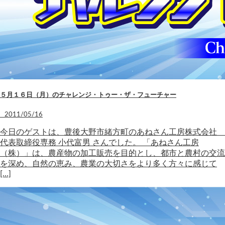
５月１６日（月）のチャレンジ・トゥー・ザ・フューチャー
2011/05/16
今日のゲストは、豊後大野市緒方町のあねさん工房株式会社
代表取締役専務 小代富男 さんでした。 「あねさん工房
（株）」は、農産物の加工販売を目的とし、都市と農村の交流
を深め、自然の恵み、農業の大切さをより多く方々に感じて
[…]