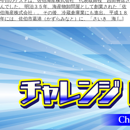
今日のゲストは、佐伯海産株式会社 代表取締役 西田善彦さ
んでした。 明治３５年、海産物卸問屋として創業された「佐
伯海産株式会社」。 その後、冷蔵倉庫業にも進出。 平成１８
年には、佐伯市葛港（かずらみなと）に、「さいき 海 […]