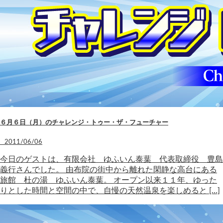
６月６日（月）のチャレンジ・トゥー・ザ・フューチャー
2011/06/06
今日のゲストは、有限会社 ゆふいん泰葉 代表取締役 豊島
義行さんでした。 由布院の街中から離れた閑静な高台にある
旅館 杜の湯 ゆふいん泰葉。 オープン以来１１年、ゆった
りとした時間と空間の中で、自慢の天然温泉を楽しめると […]