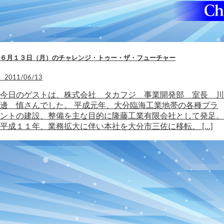
６月１３日（月）のチャレンジ・トゥー・ザ・フューチャー
2011/06/13
今日のゲストは、株式会社 タカフジ 事業開発部 室長 川
邊 慎さんでした。 平成元年、大分臨海工業地帯の各種プラ
ントの建設、整備を主な目的に隆藤工業有限会社として発足。
平成１１年、業務拡大に伴い本社を大分市三佐に移転。 […]