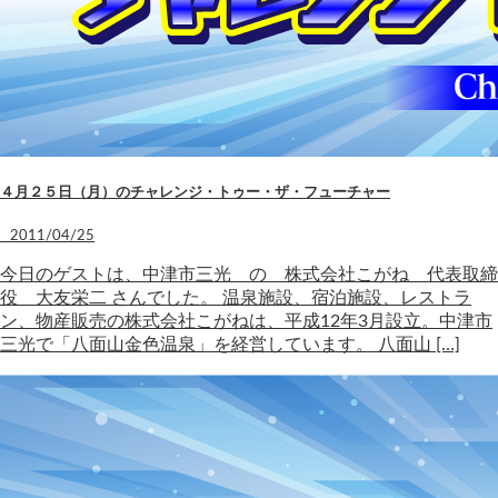
４月２５日（月）のチャレンジ・トゥー・ザ・フューチャー
2011/04/25
今日のゲストは、中津市三光 の 株式会社こがね 代表取締
役 大友栄二 さんでした。 温泉施設、宿泊施設、レストラ
ン、物産販売の株式会社こがねは、平成12年3月設立。中津市
三光で「八面山金色温泉」を経営しています。 八面山 […]