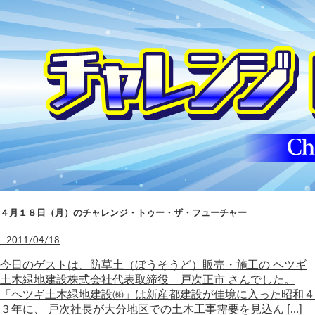
４月１８日（月）のチャレンジ・トゥー・ザ・フューチャー
2011/04/18
今日のゲストは、防草土（ぼうそうど）販売・施工の ヘツギ
土木緑地建設株式会社代表取締役 戸次正市 さんでした。
「ヘツギ土木緑地建設㈱」は新産都建設が佳境に入った昭和４
３年に、 戸次社長が大分地区での土木工事需要を見込ん […]