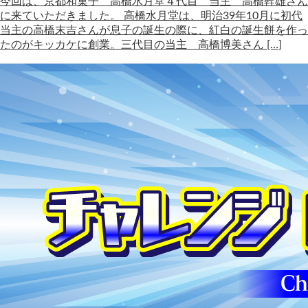
今回は、京都和菓子 高橋水月堂４代目 当主 高橋幹雄さん
に来ていただきました。 高橋水月堂は、明治39年10月に初代
当主の高橋末吉さんが息子の誕生の際に、紅白の誕生餅を作っ
たのがキッカケに創業。三代目の当主 高橋博美さん […]