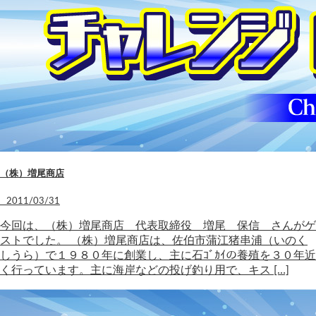
（株）増尾商店
2011/03/31
今回は、（株）増尾商店 代表取締役 増尾 保信 さんがゲ
ストでした。 （株）増尾商店は、佐伯市蒲江猪串浦（いのく
しうら）で１９８０年に創業し、主に石ｺﾞｶｲの養殖を３０年近
く行っています。主に海岸などの投げ釣り用で、キス […]