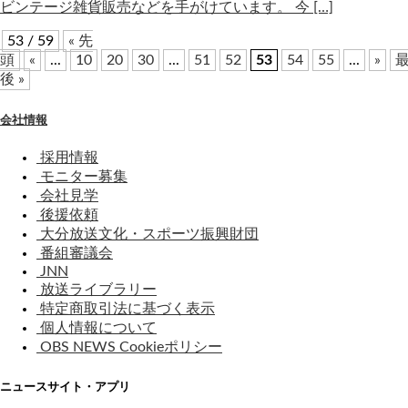
ビンテージ雑貨販売などを手がけています。 今 […]
53 / 59
« 先
頭
«
...
10
20
30
...
51
52
53
54
55
...
»
後 »
会社情報
採用情報
モニター募集
会社見学
後援依頼
大分放送文化・スポーツ振興財団
番組審議会
JNN
放送ライブラリー
特定商取引法に基づく表示
個人情報について
OBS NEWS Cookieポリシー
ニュースサイト・アプリ