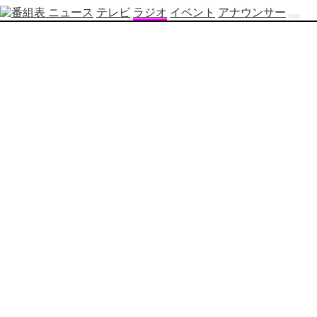
ニュース
テレビ
ラジオ
イベント
アナウンサー
テ
レ
ビ
番
組
表
OBS
制
作
番
組