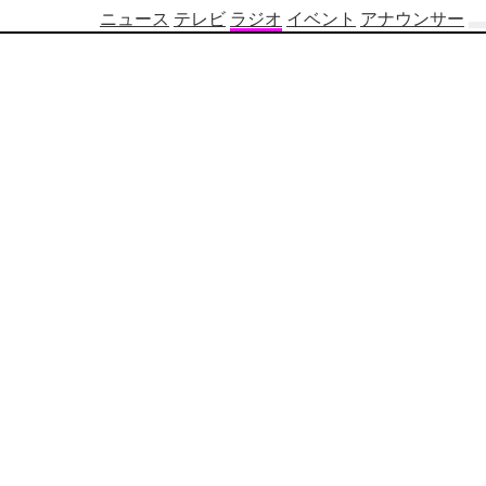
ニュース
テレビ
ラジオ
イベント
アナウンサー
テ
レ
ビ
番
組
表
OBS
制
作
番
組