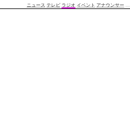
ニュース
テレビ
ラジオ
イベント
アナウンサー
テ
レ
ビ
番
組
表
OBS
制
作
番
組