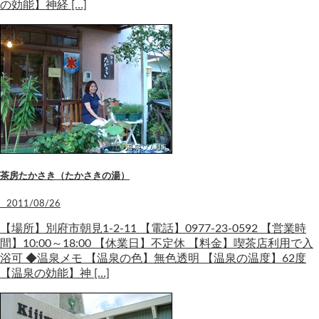
の効能】神経 […]
茶房たかさき（たかさきの湯）
2011/08/26
【場所】別府市朝見1-2-11 【電話】0977-23-0592 【営業時
間】10:00～18:00 【休業日】不定休 【料金】喫茶店利用で入
浴可 ◆温泉メモ 【温泉の色】無色透明 【温泉の温度】62度
【温泉の効能】神 […]