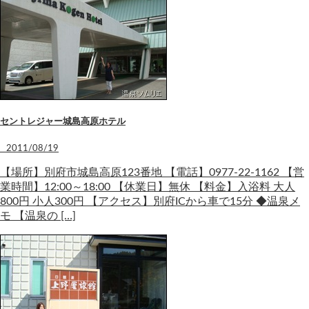
セントレジャー城島高原ホテル
2011/08/19
【場所】別府市城島高原123番地 【電話】0977-22-1162 【営
業時間】12:00～18:00 【休業日】無休 【料金】入浴料 大人
800円 小人300円 【アクセス】別府ICから車で15分 ◆温泉メ
モ 【温泉の […]