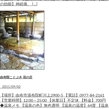
の効能】神経痛、 […]
由布院ことぶき 花の庄
2011/09/02
【場所】由布市湯布院町川上2900-5 【電話】0977-84-2161
【営業時間】12:00～25:00 【休業日】不定休 【料金】700円
◆温泉メモ 【温泉の色】無色透明 【温泉の温度】64度 【温泉