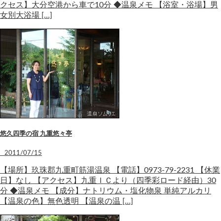
クセス】大分空港から車で10分 ◆温泉メモ 【浴室・浴場】男
女別大浴場 […]
悠久四季の宿 九重悠々亭
2011/07/15
【場所】玖珠郡九重町筋湯温泉 【電話】0973-79-2231 【休業
日】なし 【アクセス】九重ＩＣより（四季彩ロード経由）30
分 ◆温泉メモ 【成分】ナトリウム・塩化物泉 単純アルカリ
【温泉の色】無色透明 【温泉の温 […]