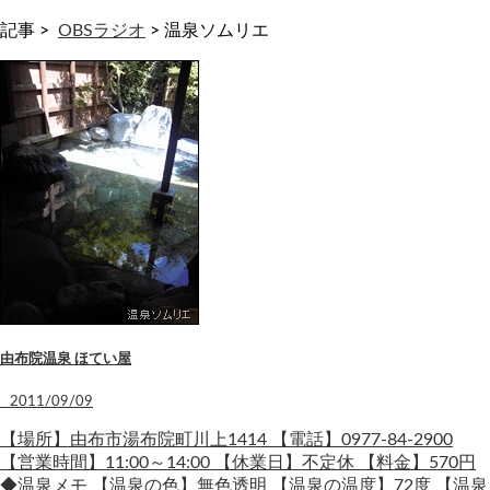
記事 >
OBSラジオ
>
温泉ソムリエ
由布院温泉 ほてい屋
2011/09/09
【場所】由布市湯布院町川上1414 【電話】0977-84-2900
【営業時間】11:00～14:00 【休業日】不定休 【料金】570円
◆温泉メモ 【温泉の色】無色透明 【温泉の温度】72度 【温泉