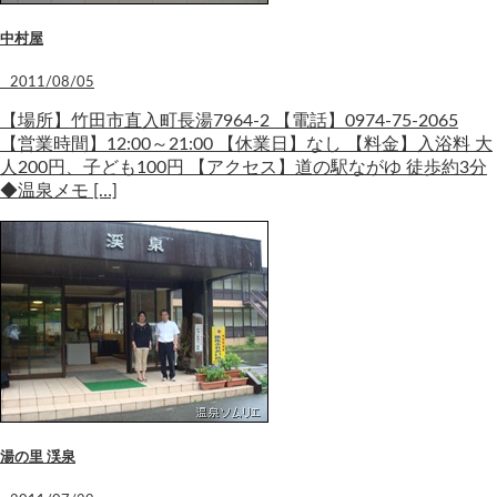
中村屋
2011/08/05
【場所】竹田市直入町長湯7964-2 【電話】0974-75-2065
【営業時間】12:00～21:00 【休業日】なし 【料金】入浴料 大
人200円、子ども100円 【アクセス】道の駅ながゆ 徒歩約3分
◆温泉メモ […]
湯の里 渓泉