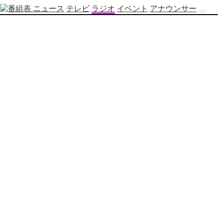
ニュース
テレビ
ラジオ
イベント
アナウンサー
テ
レ
ビ
番
組
表
OBS
制
作
番
組