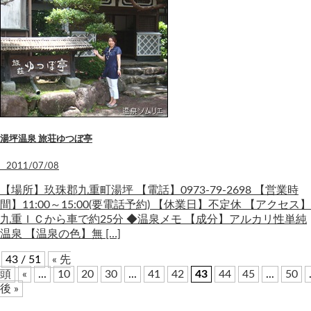
湯坪温泉 旅荘ゆつぼ亭
2011/07/08
【場所】玖珠郡九重町湯坪 【電話】0973-79-2698 【営業時
間】11:00～15:00(要電話予約) 【休業日】不定休 【アクセス】
九重ＩＣから車で約25分 ◆温泉メモ 【成分】アルカリ性単純
温泉 【温泉の色】無 […]
43 / 51
« 先
頭
«
...
10
20
30
...
41
42
43
44
45
...
50
後 »