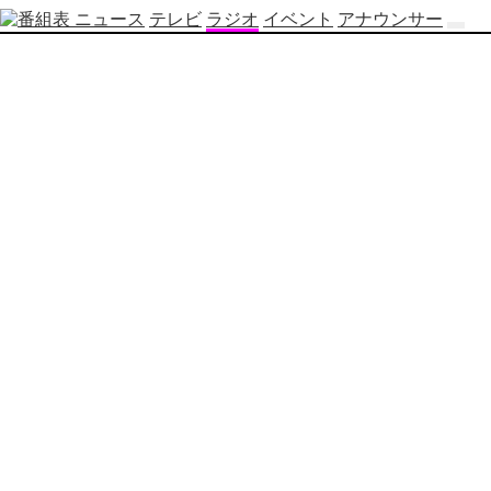
ニュース
テレビ
ラジオ
イベント
アナウンサー
テ
レ
ビ
番
組
表
OBS
制
作
番
組