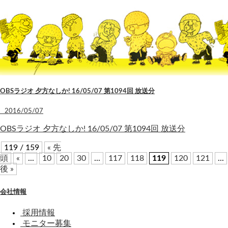
OBSラジオ 夕方なしか! 16/05/07 第1094回 放送分
2016/05/07
OBSラジオ 夕方なしか! 16/05/07 第1094回 放送分
119 / 159
« 先
頭
«
...
10
20
30
...
117
118
119
120
121
...
後 »
会社情報
採用情報
モニター募集