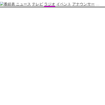
ニュース
テレビ
ラジオ
イベント
アナウンサー
テ
レ
ビ
番
組
表
OBS
制
作
番
組