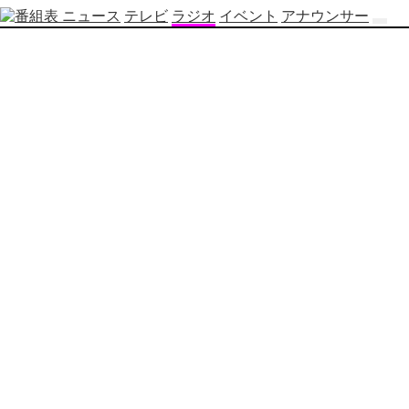
ニュース
テレビ
ラジオ
イベント
アナウンサー
テ
レ
ビ
番
組
表
OBS
制
作
番
組