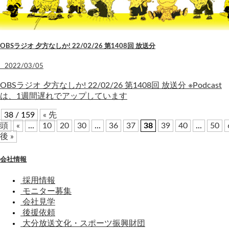
OBSラジオ 夕方なしか! 22/02/26 第1408回 放送分
2022/03/05
OBSラジオ 夕方なしか! 22/02/26 第1408回 放送分 ※Podcast
は、1週間遅れでアップしています
38 / 159
« 先
頭
«
...
10
20
30
...
36
37
38
39
40
...
50
後 »
会社情報
採用情報
モニター募集
会社見学
後援依頼
大分放送文化・スポーツ振興財団