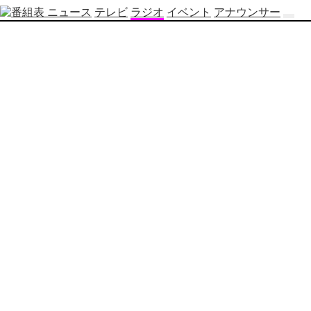
ニュース
テレビ
ラジオ
イベント
アナウンサー
テ
レ
ビ
番
組
表
OBS
制
作
番
組