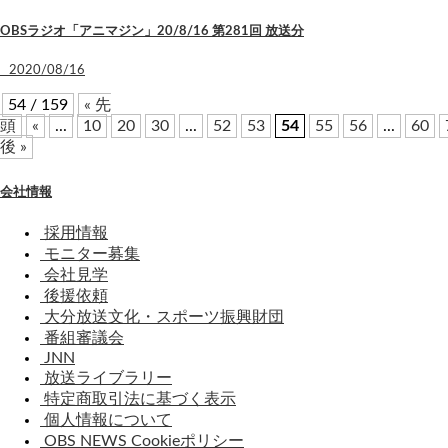
OBSラジオ「アニマジン」20/8/16 第281回 放送分
2020/08/16
54 / 159
« 先
頭
«
...
10
20
30
...
52
53
54
55
56
...
60
後 »
会社情報
採用情報
モニター募集
会社見学
後援依頼
大分放送文化・スポーツ振興財団
番組審議会
JNN
放送ライブラリー
特定商取引法に基づく表示
個人情報について
OBS NEWS Cookieポリシー