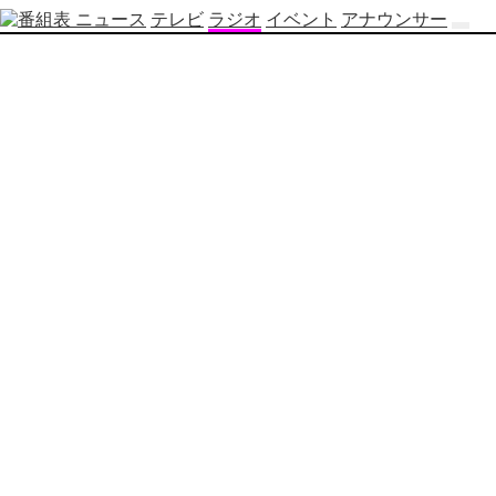
ニュース
テレビ
ラジオ
イベント
アナウンサー
テ
レ
ビ
番
組
表
OBS
制
作
番
組