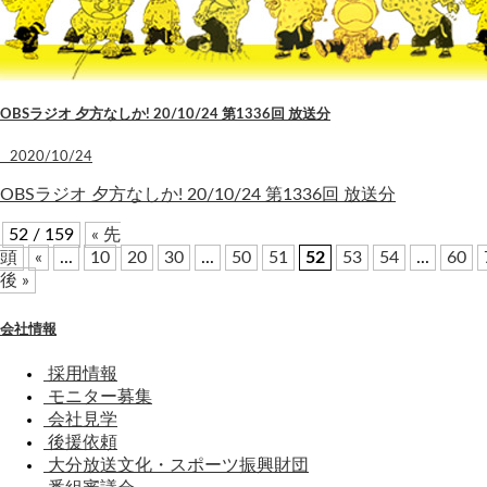
OBSラジオ 夕方なしか! 20/10/24 第1336回 放送分
2020/10/24
OBSラジオ 夕方なしか! 20/10/24 第1336回 放送分
52 / 159
« 先
頭
«
...
10
20
30
...
50
51
52
53
54
...
60
後 »
会社情報
採用情報
モニター募集
会社見学
後援依頼
大分放送文化・スポーツ振興財団