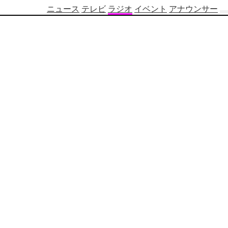
ニュース
テレビ
ラジオ
イベント
アナウンサー
テ
レ
ビ
番
組
表
OBS
制
作
番
組