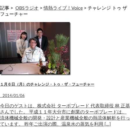
記事 >
OBSラジオ
>
情熱ライブ！Voice
>
チャレンジ トゥ ザ
フューチャー
１月６日（月）のチャレンジ・トゥ・ザ・フューチャー
2014/01/06
今日のゲストは、株式会社 ターボブレード 代表取締役 林 正基
さんでした。 平成１１年大分市に創業のターボブレードは、
流体機械全般の開発・設計と産業機械全般の熱流体解析を行っ
ています。 昨年ご出演の際、温泉水の蒸気を利用 […]