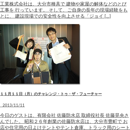
工業株式会社は、大分市種具で 建物や家屋の解体などのとび
工事を 行っています。 そして、ご自身の長年の現場経験をも
とに、 建設現場での安全性を向上させる「ジョイ […]
１１月１１日（月）のチャレンジ・トゥ・ザ・フューチャー
2013/11/11
今日のゲストは、有限会社 佐藤防水店 取締役社長 佐藤晃央さ
んでした。 昭和２６年創業の佐藤防水店は、大分市豊町で お
店や住宅用の日よけテントやテント倉庫、トラック用のシート