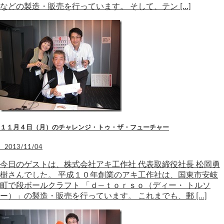
などの製造・販売を行っています。 そして、テン […]
１１月４日（月）のチャレンジ・トゥ・ザ・フューチャー
2013/11/04
今日のゲストは、株式会社アキ工作社 代表取締役社長 松岡勇
樹さんでした。 平成１０年創業のアキ工作社は、国東市安岐
町で段ボールクラフト 「ｄ―ｔｏｒｓｏ（ディー・ トルソ
ー）」の製造・販売を行っています。 これまでも、郵 […]