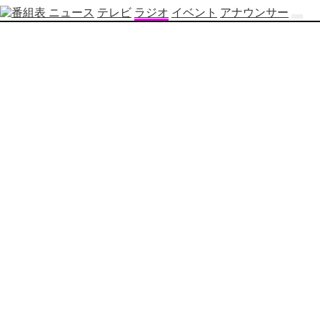
ニュース
テレビ
ラジオ
イベント
アナウンサー
テ
レ
ビ
番
組
表
OBS
制
作
番
組