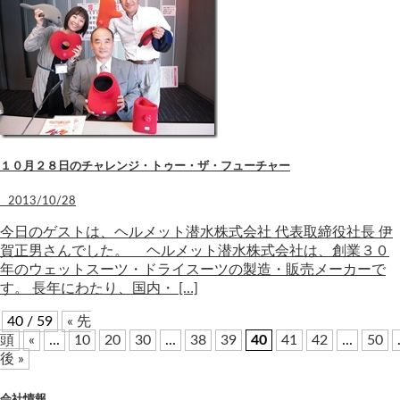
１０月２８日のチャレンジ・トゥー・ザ・フューチャー
2013/10/28
今日のゲストは、ヘルメット潜水株式会社 代表取締役社長 伊
賀正男さんでした。 ヘルメット潜水株式会社は、創業３０
年のウェットスーツ・ドライスーツの製造・販売メーカーで
す。 長年にわたり、国内・ […]
40 / 59
« 先
頭
«
...
10
20
30
...
38
39
40
41
42
...
50
後 »
会社情報