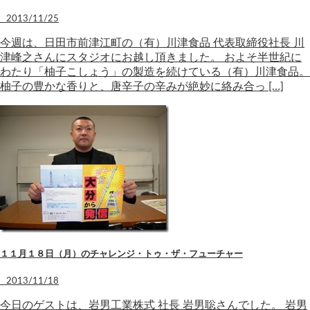
2013/11/25
今週は、日田市前津江町の（有）川津食品 代表取締役社長 川
津峰之さんにスタジオにお越し頂きました。 およそ半世紀に
わたり「柚子こしょう」の製造を続けている（有）川津食品。
柚子の豊かな香りと、唐辛子の辛みが絶妙に絡み合っ […]
１１月１８日（月）のチャレンジ・トゥ・ザ・フューチャー
2013/11/18
今日のゲストは、岩男工業株式 社長 岩男聡さんでした。 岩男