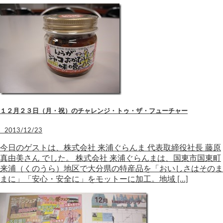
１２月２３日（月・祝）のチャレンジ・トゥ・ザ・フューチャー
2013/12/23
今日のゲストは、株式会社 来浦ぐらんま 代表取締役社長 藤原
真由美さん でした。 株式会社 来浦ぐらんまは、国東市国東町
来浦（くのうら）地区で大分県の特産品を「おいしさはそのま
まに」「安心・安全に」をモットーに加工。地域 […]