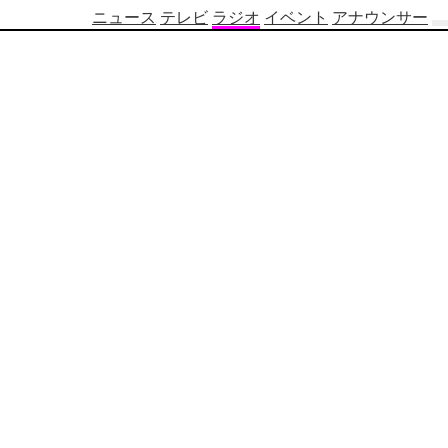
ニュース
テレビ
ラジオ
イベント
アナウンサー
テ
レ
ビ
番
組
表
OBS
制
作
番
組