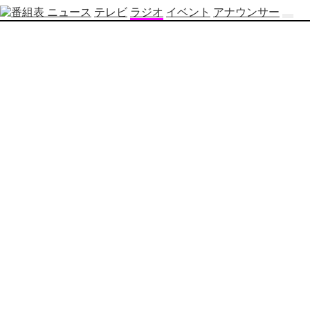
ニュース
テレビ
ラジオ
イベント
アナウンサー
テ
レ
ビ
番
組
表
OBS
制
作
番
組