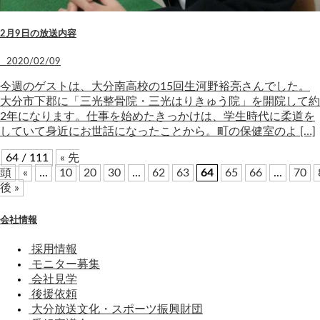
2月9日の放送内容
2020/02/09
今週のゲストは、大分南高校の15回生河野裕亮さんでした。
大分市下郡に「三光整骨院・三光はりきゅう院」を開院して約
2年になります。仕事を始めたきっかけは、学生時代に柔道を
していて身近にお世話になったことから。町の保健室のよ […]
64 / 111
« 先
頭
«
...
10
20
30
...
62
63
64
65
66
...
70
後 »
会社情報
採用情報
モニター募集
会社見学
後援依頼
大分放送文化・スポーツ振興財団