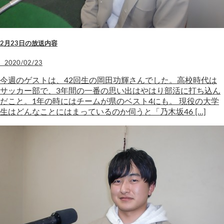
2月23日の放送内容
2020/02/23
今週のゲストは、42回生の岡田功輝さんでした。高校時代は
サッカー部で、3年間の一番の思い出はやはり部活に打ち込ん
だこと。1年の時にはチームが県のベスト4にも。 現役の大学
生はどんなことにはまっているのか伺うと「乃木坂46 […]