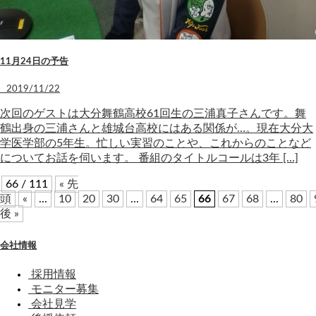
11月24日の予告
2019/11/22
次回のゲストは大分舞鶴高校61回生の三浦真子さんです。舞
鶴出身の三浦さんと雄城台高校にはある関係が…。現在大分大
学医学部の5年生。忙しい実習のことや、これからのことなど
についてお話を伺います。 番組のタイトルコールは3年 […]
66 / 111
« 先
頭
«
...
10
20
30
...
64
65
66
67
68
...
80
後 »
会社情報
採用情報
モニター募集
会社見学