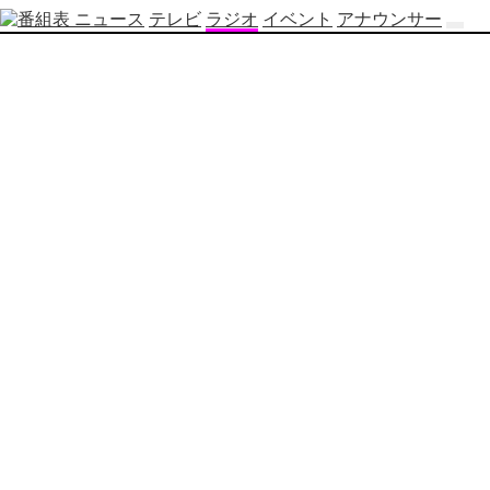
ニュース
テレビ
ラジオ
イベント
アナウンサー
テ
レ
ビ
番
組
表
OBS
制
作
番
組