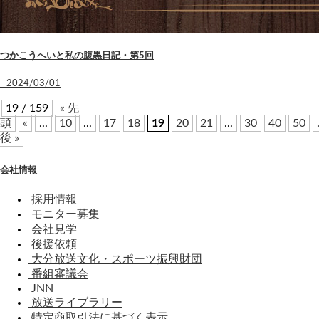
つかこうへいと私の腹黒日記・第5回
2024/03/01
19 / 159
« 先
頭
«
...
10
...
17
18
19
20
21
...
30
40
50
後 »
会社情報
採用情報
モニター募集
会社見学
後援依頼
大分放送文化・スポーツ振興財団
番組審議会
JNN
放送ライブラリー
特定商取引法に基づく表示