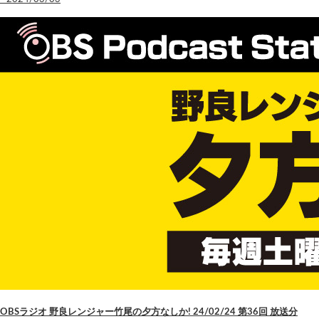
OBSラジオ 野良レンジャー竹尾の夕方なしか! 24/02/24 第36回 放送分