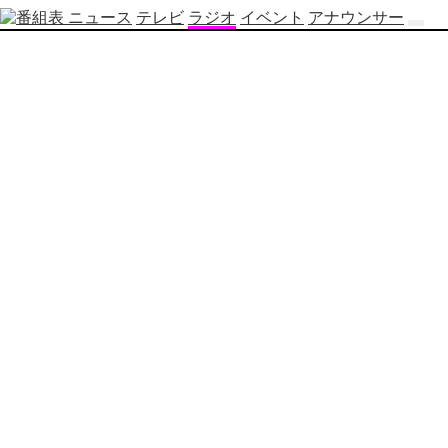
ニュース
テレビ
ラジオ
イベント
アナウンサー
テ
レ
ビ
番
組
表
OBS
制
作
番
組