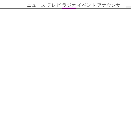
ニュース
テレビ
ラジオ
イベント
アナウンサー
テ
レ
ビ
番
組
表
OBS
制
作
番
組