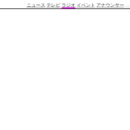
ニュース
テレビ
ラジオ
イベント
アナウンサー
テ
レ
ビ
番
組
表
OBS
制
作
番
組