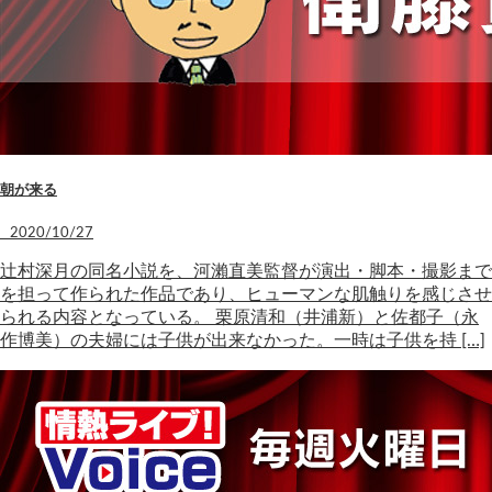
朝が来る
2020/10/27
辻村深月の同名小説を、河瀨直美監督が演出・脚本・撮影まで
を担って作られた作品であり、ヒューマンな肌触りを感じさせ
られる内容となっている。 栗原清和（井浦新）と佐都子（永
作博美）の夫婦には子供が出来なかった。一時は子供を持 […]