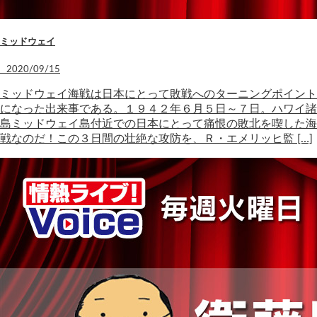
ミッドウェイ
2020/09/15
ミッドウェイ海戦は日本にとって敗戦へのターニングポイント
になった出来事である。１９４２年６月５日～７日。ハワイ諸
島ミッドウェイ島付近での日本にとって痛恨の敗北を喫した海
戦なのだ！この３日間の壮絶な攻防を、Ｒ・エメリッヒ監 […]