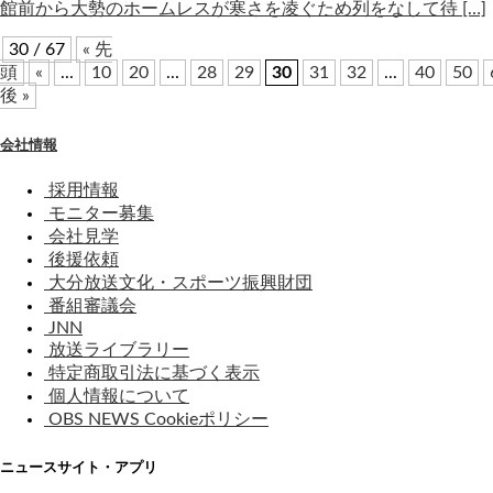
館前から大勢のホームレスが寒さを凌ぐため列をなして待 […]
30 / 67
« 先
頭
«
...
10
20
...
28
29
30
31
32
...
40
50
後 »
会社情報
採用情報
モニター募集
会社見学
後援依頼
大分放送文化・スポーツ振興財団
番組審議会
JNN
放送ライブラリー
特定商取引法に基づく表示
個人情報について
OBS NEWS Cookieポリシー
ニュースサイト・アプリ