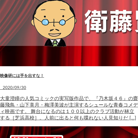
映像研には手を出すな！
2020/09/30
大童澄瞳の人気コミックの実写版作品で、『乃木坂４６』の齋
藤飛鳥・山下美月・梅澤美波が主演するシュールな青春コメデ
ィ映画です。 舞台になるのは１００以上のクラブ活動が林立
する［芝浜高校］。人前に出ると何も喋れない人見知りだ […]