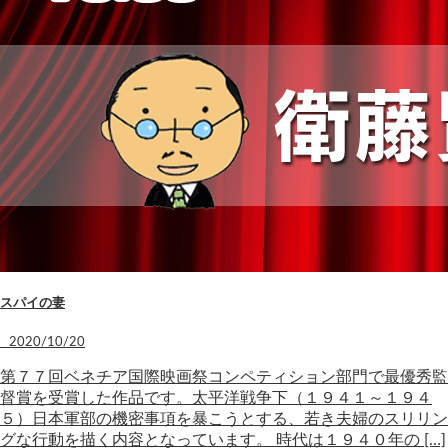
スパイの妻
2020/10/20
第７７回ベネチア国際映画祭コンペティション部門で最優秀監
督賞を受賞した作品です。太平洋戦争下（１９４１～１９４
５）日本軍部の機密事項を暴こうとする、若き夫婦のスリリン
グな行動を描く内容となっています。 時代は１９４０年の […]