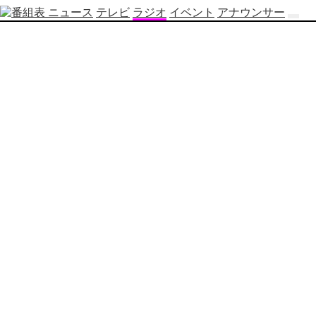
ニュース
テレビ
ラジオ
イベント
アナウンサー
テ
レ
ビ
番
組
表
OBS
制
作
番
組