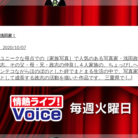
浅田家！
2020/10/07
ユニークな視点での［家族写真］で人気のある写真家・浅田政
志。その父・母・兄・政志の仲良し４人家族の、ちょっぴしヘ
ンテコながらほのぼのとした絆でまとまる生活の中で、写真家
として成長する政志の活動を描いた作品です。 三重県で […]