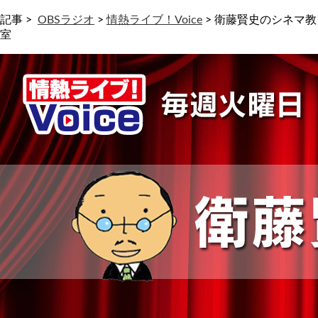
記事 >
OBSラジオ
>
情熱ライブ！Voice
>
衛藤賢史のシネマ教
室