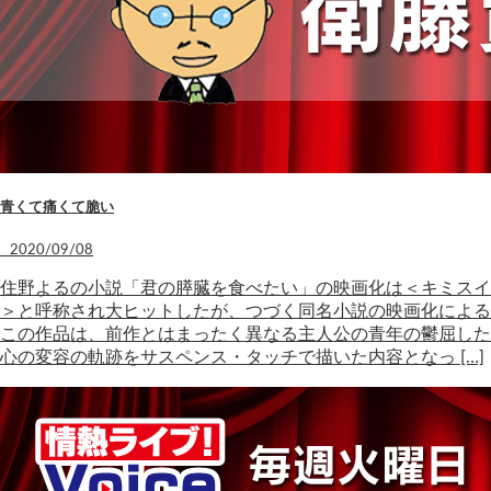
青くて痛くて脆い
2020/09/08
住野よるの小説「君の膵臓を食べたい」の映画化は＜キミスイ
＞と呼称され大ヒットしたが、つづく同名小説の映画化による
この作品は、前作とはまったく異なる主人公の青年の鬱屈した
心の変容の軌跡をサスペンス・タッチで描いた内容となっ […]