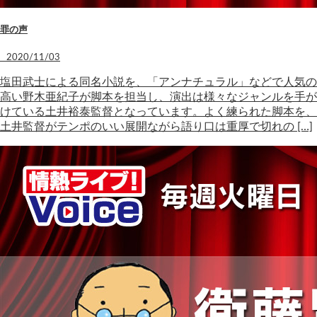
罪の声
2020/11/03
塩田武士による同名小説を、「アンナチュラル」などで人気の
高い野木亜紀子が脚本を担当し、演出は様々なジャンルを手が
けている土井裕泰監督となっています。よく練られた脚本を、
土井監督がテンポのいい展開ながら語り口は重厚で切れの […]