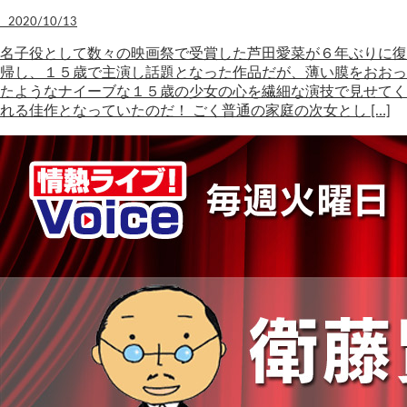
2020/10/13
名子役として数々の映画祭で受賞した芦田愛菜が６年ぶりに復
帰し、１５歳で主演し話題となった作品だが、薄い膜をおおっ
たようなナイーブな１５歳の少女の心を繊細な演技で見せてく
れる佳作となっていたのだ！ ごく普通の家庭の次女とし […]