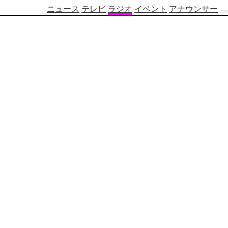
ニュース
テレビ
ラジオ
イベント
アナウンサー
テ
レ
ビ
番
組
表
OBS
制
作
番
組