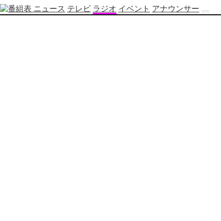
ニュース
テレビ
ラジオ
イベント
アナウンサー
テ
レ
ビ
番
組
表
OBS
制
作
番
組