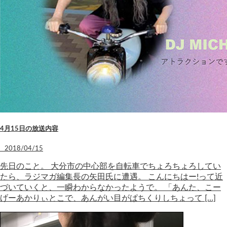
4月15日の放送内容
2018/04/15
先日のこと。 大分市の中心部を自転車でちょろちょろしてい
たら、ラジマガ編集長の矢田氏に遭遇。 こんにちはー!って近
づいていくと、一瞬わからなかったようで。 「あんた、こー
げーあかりぃとこで、あんがい目がぱちくりしちょって […]