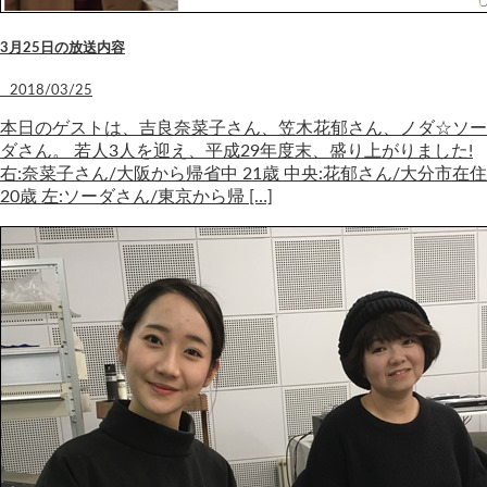
3月25日の放送内容
2018/03/25
本日のゲストは、吉良奈菜子さん、笠木花郁さん、ノダ☆ソー
ダさん。 若人3人を迎え、平成29年度末、盛り上がりました!
右:奈菜子さん/大阪から帰省中 21歳 中央:花郁さん/大分市在住
20歳 左:ソーダさん/東京から帰 […]