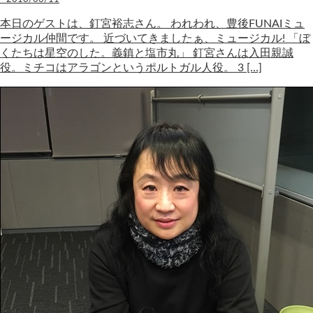
本日のゲストは、釘宮裕志さん。 われわれ、豊後FUNAIミュ
ージカル仲間です。 近づいてきましたぁ、ミュージカル! 「ぼ
くたちは星空のした。義鎮と塩市丸」 釘宮さんは入田親誠
役。ミチコはアラゴンというポルトガル人役。 3 […]