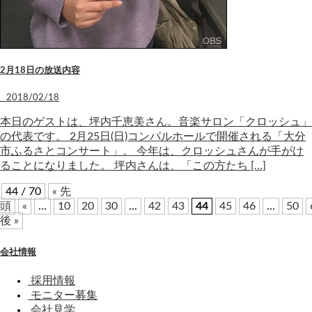
2月18日の放送内容
2018/02/18
本日のゲストは、坪内千恵美さん。音楽サロン「クロッシュ」
の代表です。 2月25日(日)コンパルホールで開催される「大分
市ふるさとコンサート」。 今年は、クロッシュさんが手がけ
ることになりました。 坪内さんは、「この方たち […]
44 / 70
« 先
頭
«
...
10
20
30
...
42
43
44
45
46
...
50
後 »
会社情報
採用情報
モニター募集
会社見学