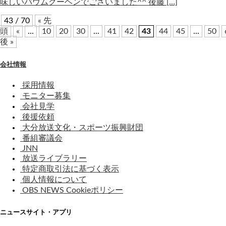
味しいバウムクーヘンでございました^^ 後藤 […]
43 / 70
« 先
頭
«
...
10
20
30
...
41
42
43
44
45
...
50
後 »
会社情報
採用情報
モニター募集
会社見学
後援依頼
大分放送文化・スポーツ振興財団
番組審議会
JNN
放送ライブラリー
特定商取引法に基づく表示
個人情報について
OBS NEWS Cookieポリシー
ニュースサイト・アプリ