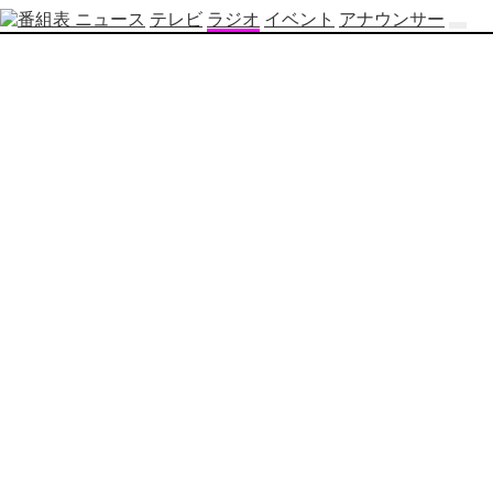
ニュース
テレビ
ラジオ
イベント
アナウンサー
テ
レ
ビ
番
組
表
OBS
制
作
番
組