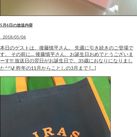
5月6日の放送内容
2018/05/06
本日のゲストは、後藤慎平さん。 先週に引き続きのご登場で
す。 その前に… 後藤慎平さん、お誕生日おめでとうございま
ーす!!! 放送日の翌日がお誕生日で、35歳におなりになりまし
た^^)♪ 昨年の11月からことしの3月まで […]