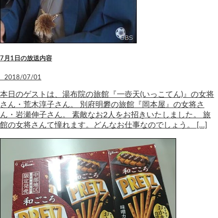
7月1日の放送内容
2018/07/01
本日のゲストは、湯布院の旅館『一壺天(いっこてん)』の女将
さん・荒木淳子さん。 別府明礬の旅館『岡本屋』の女将さ
ん・岩瀬伸子さん。 素敵なお2人をお招きいたしました。 旅
館の女将さんて憧れます。どんなお仕事なのでしょう。 […]