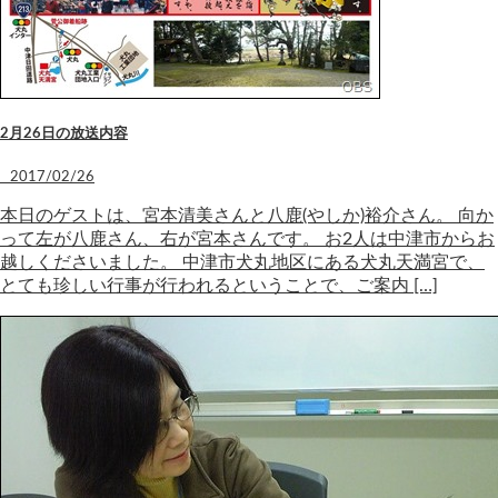
2月26日の放送内容
2017/02/26
本日のゲストは、宮本清美さんと八鹿(やしか)裕介さん。 向か
って左が八鹿さん、右が宮本さんです。 お2人は中津市からお
越しくださいました。 中津市犬丸地区にある犬丸天満宮で、
とても珍しい行事が行われるということで、ご案内 […]