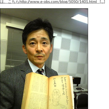
は、こちらhttp://www.e-obs.com/blog/5050/1401.html […]