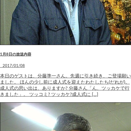
1月8日の放送内容
2017/01/08
本日のゲストは、分藤準一さん。先週に引き続き、ご登場願い
ました。 ほんの少し前に成人式を迎えたわたしたち(だれが)。
成人式の思い出は、ありますか? 分藤さん「ん、ツッカケで行
きました」。 ツッコミ? ツッカケ?成人式に […]