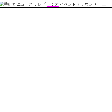
ニュース
テレビ
ラジオ
イベント
アナウンサー
テ
レ
ビ
番
組
表
OBS
制
作
番
組