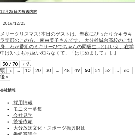
12月25日の放送内容
2016/12/25
メリークリスマス! 本日のゲストは、聖夜にぴったり☆キラキ
ラ笑顔のこの方。 南由美子さんです。 大分雄城台高校のご出
身、わが番組のミキサーひでちゃんの同級生…とはいえ、在学
中は(いまも)お互い知らなくて、「はじめまして」 […]
50 / 70
« 先
頭
«
...
10
20
30
...
48
49
50
51
52
...
60
後 »
会社情報
採用情報
モニター募集
会社見学
後援依頼
大分放送文化・スポーツ振興財団
番組審議会