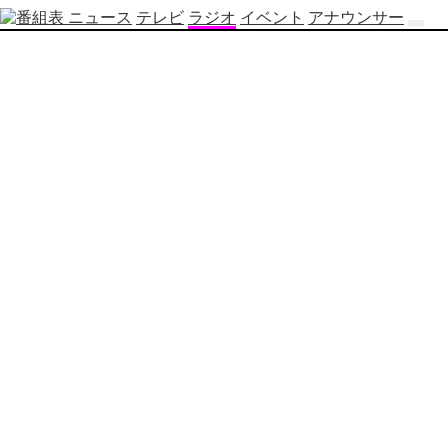
ニュース
テレビ
ラジオ
イベント
アナウンサー
テ
レ
ビ
番
組
表
OBS
制
作
番
組