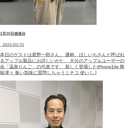
3月30日放送分
2025/03/31
本日のゲストは星野一郎さん。 通称、ほしいちさんと呼ばれ
るアップル製品にお詳しいかた。 大分のアップルユーザーの
会「温泉りんご」の代表です。 新しく登場したiPhone16e 興
味津々 食い気味に質問しちゃうミチコ 使い […]