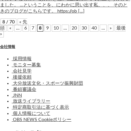
ました。 …ということを、にわかに思い出す私、、、 そのと
きのブログがこちらです。 https://ob […]
8 / 70
« 先
頭
«
...
6
7
8
9
10
...
20
30
40
...
»
最後
»
会社情報
採用情報
モニター募集
会社見学
後援依頼
大分放送文化・スポーツ振興財団
番組審議会
JNN
放送ライブラリー
特定商取引法に基づく表示
個人情報について
OBS NEWS Cookieポリシー