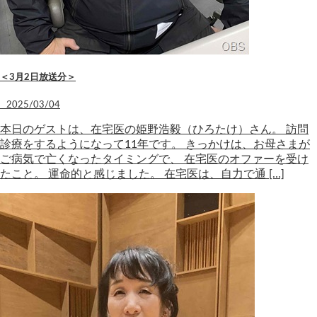
＜3月2日放送分＞
2025/03/04
本日のゲストは、在宅医の姫野浩毅（ひろたけ）さん。 訪問
診療をするようになって11年です。 きっかけは、お母さまが
ご病気で亡くなったタイミングで、 在宅医のオファーを受け
たこと。 運命的と感じました。 在宅医は、自力で通 […]