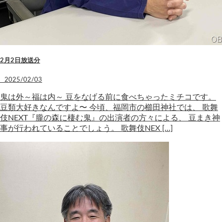
2月2日放送分
2025/02/03
鬼は外～福は内～ 豆をなげる前に食べちゃったミチコです。
豆類大好きなんですよ〜 今頃、福岡市の櫛田神社では、 歌舞
伎NEXT『朧の森に棲む鬼』の出演者の方々による、 豆まき神
事が行われていることでしょう。 歌舞伎NEX […]