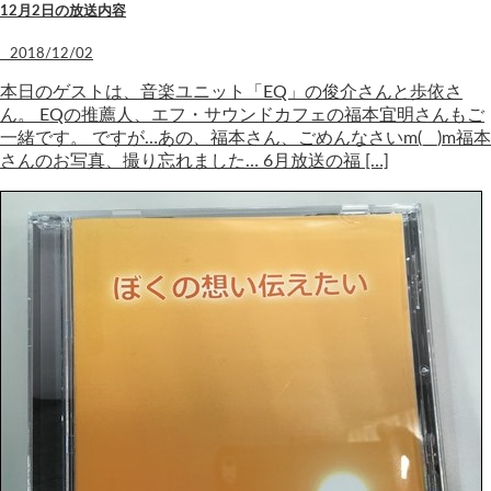
12月2日の放送内容
2018/12/02
本日のゲストは、音楽ユニット「EQ」の俊介さんと歩依さ
ん。 EQの推薦人、エフ・サウンドカフェの福本宜明さんもご
一緒です。 ですが…あの、福本さん、ごめんなさいm(__)m福本
さんのお写真、撮り忘れました… 6月放送の福 […]