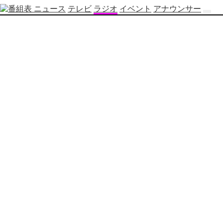
ニュース
テレビ
ラジオ
イベント
アナウンサー
テ
レ
ビ
番
組
表
OBS
制
作
番
組