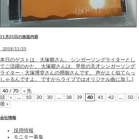
11月25日の放送内容
2018/11/25
本日のゲストは、大塚郷さん。 シンガーソングライターとし
てご活躍のかた。 大塚郷さんは、早世の天才シンガーソング
ライター・大塚博堂さんの甥御さんです。 声がよく似てらっ
しゃるんですよ。 ですからライブではオリジナル曲に加 […]
40 / 70
« 先
頭
«
...
10
20
30
...
38
39
40
41
42
...
50
後 »
会社情報
採用情報
モニター募集