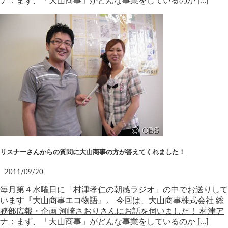
ナ：まず、「大山商事」がどんな事業をしているのか […]
リスナーさんからの質問に大山商事の方が答えてくれました！
2011/09/20
毎月第４水曜日に「村津孝仁の朝感ラジオ」の中でお送りして
います『大山商事エコ物語』。 今回は、大山商事株式会社 総
務部広報・企画 河崎さおりさんにお話を伺いました！ 村津ア
ナ：まず、「大山商事」がどんな事業をしているのか […]