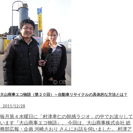
大山商事エコ物語（第２０回）～自動車リサイクルの具体的な方法とは？
2011/12/28
毎月第４水曜日に「村津孝仁の朝感ラジオ」の中でお送りして
います『大山商事エコ物語』。 今回は、大山商事株式会社 総
務部広報・企画 河崎さおり さんにお話を伺いました。 村津ア