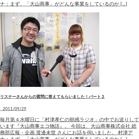
ナ：まず、「大山商事」がどんな事業をしているのか […]
リスナーさんからの質問に答えてもらいました！パート２
2011/09/29
毎月第４水曜日に「村津孝仁の朝感ラジオ」の中でお送りして
います『大山商事エコ物語』。 今回は、大山商事株式会社 総
務部広報・企画 渡邊未世 さんにお話を伺いました。 村津ア