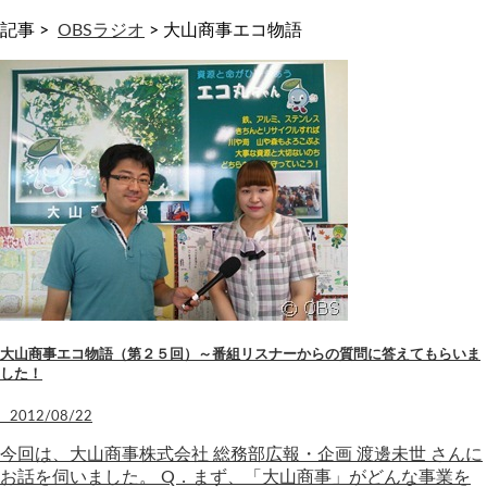
記事 >
OBSラジオ
>
大山商事エコ物語
大山商事エコ物語（第２５回）～番組リスナーからの質問に答えてもらいま
した！
2012/08/22
今回は、大山商事株式会社 総務部広報・企画 渡邊未世 さんに
お話を伺いました。 Q．まず、「大山商事」がどんな事業を