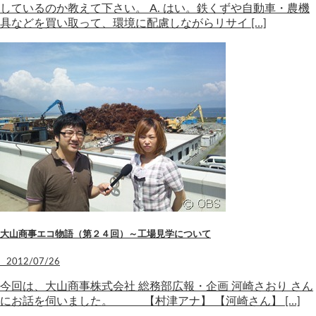
しているのか教えて下さい。 A. はい。鉄くずや自動車・農機
具などを買い取って、環境に配慮しながらリサイ […]
大山商事エコ物語（第２４回）～工場見学について
2012/07/26
今回は、大山商事株式会社 総務部広報・企画 河崎さおり さん
にお話を伺いました。 【村津アナ】 【河崎さん】 […]