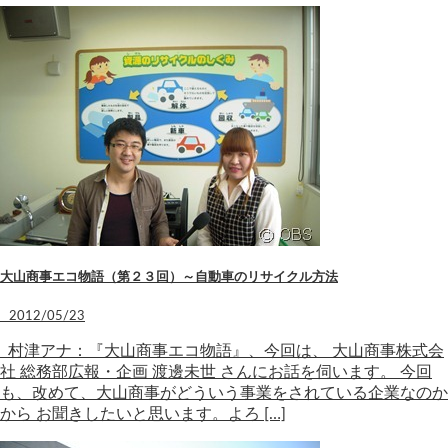
大山商事エコ物語（第２３回）～自動車のリサイクル方法
2012/05/23
村津アナ：『大山商事エコ物語』、今回は、 大山商事株式会
社 総務部広報・企画 渡邊未世 さんにお話を伺います。 今回
も、改めて、大山商事がどういう事業をされている企業なのか
から お聞きしたいと思います。よろ […]