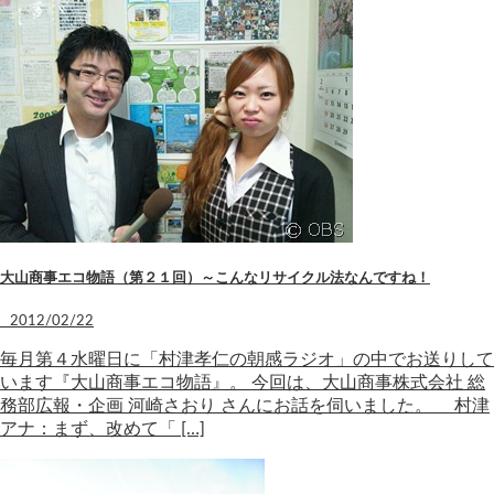
大山商事エコ物語（第２１回）～こんなリサイクル法なんですね！
2012/02/22
毎月第４水曜日に「村津孝仁の朝感ラジオ」の中でお送りして
います『大山商事エコ物語』。 今回は、大山商事株式会社 総
務部広報・企画 河崎さおり さんにお話を伺いました。 村津
アナ：まず、改めて「 […]