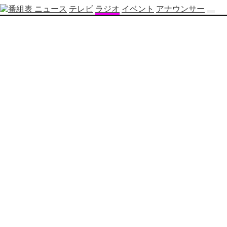
ニュース
テレビ
ラジオ
イベント
アナウンサー
テ
レ
ビ
番
組
表
OBS
制
作
番
組