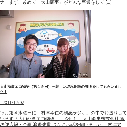
ナ：まず、改めて「大山商事」がどんな事業をして […]
大山商事エコ物語（第１９回）～難しい環境用語の説明をしてもらいまし
た！
2011/12/07
毎月第４水曜日に「村津孝仁の朝感ラジオ」の中でお送りして
います『大山商事エコ物語』。 今回は、大山商事株式会社 総
務部広報・企画 渡邊未世 さんにお話を伺いました。 村津ア