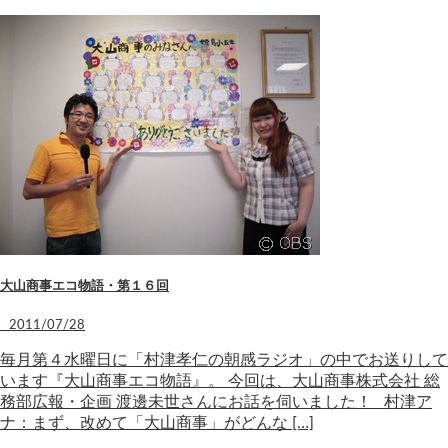
大山商事エコ物語・第１６回
2011/07/28
毎月第４水曜日に「村津孝仁の朝感ラジオ」の中でお送りして
います『大山商事エコ物語』。 今回は、大山商事株式会社 総
務部広報・企画 渡邊未世さんにお話を伺いました！ 村津ア
ナ：まず、改めて「大山商事」がどんな […]