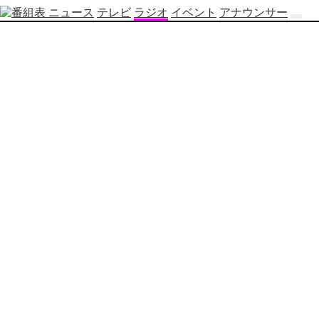
ニュース
テレビ
ラジオ
イベント
アナウンサー
テ
レ
ビ
番
組
表
OBS
制
作
番
組