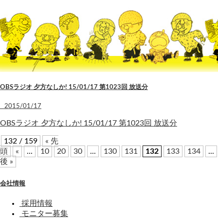
OBSラジオ 夕方なしか! 15/01/17 第1023回 放送分
2015/01/17
OBSラジオ 夕方なしか! 15/01/17 第1023回 放送分
132 / 159
« 先
頭
«
...
10
20
30
...
130
131
132
133
134
...
後 »
会社情報
採用情報
モニター募集