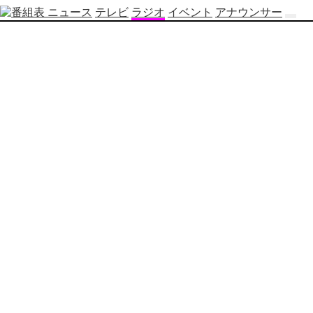
ニュース
テレビ
ラジオ
イベント
アナウンサー
テ
レ
ビ
番
組
表
OBS
制
作
番
組