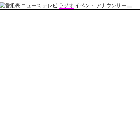
ニュース
テレビ
ラジオ
イベント
アナウンサー
テ
レ
ビ
番
組
表
OBS
制
作
番
組