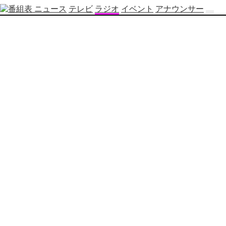
ニュース
テレビ
ラジオ
イベント
アナウンサー
テ
レ
ビ
番
組
表
OBS
制
作
番
組