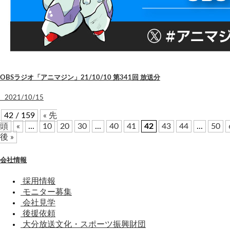
OBSラジオ「アニマジン」21/10/10 第341回 放送分
2021/10/15
42 / 159
« 先
頭
«
...
10
20
30
...
40
41
42
43
44
...
50
後 »
会社情報
採用情報
モニター募集
会社見学
後援依頼
大分放送文化・スポーツ振興財団