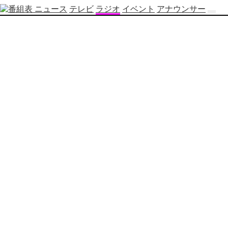
ニュース
テレビ
ラジオ
イベント
アナウンサー
テ
レ
ビ
番
組
表
OBS
制
作
番
組