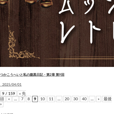
つかこうへいと私の腹黒日記・第2章 第9回
2025/04/01
9 / 159
« 先
頭
«
...
7
8
9
10
11
...
20
30
40
...
»
最後
»