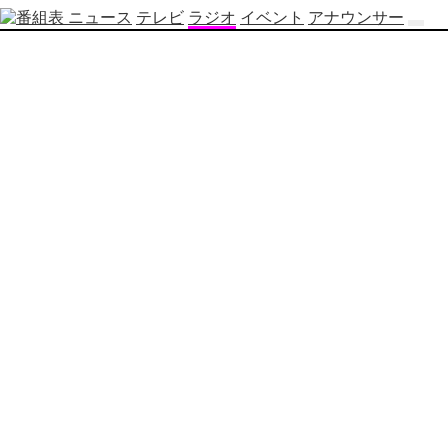
ニュース
テレビ
ラジオ
イベント
アナウンサー
テ
レ
ビ
番
組
表
OBS
制
作
番
組