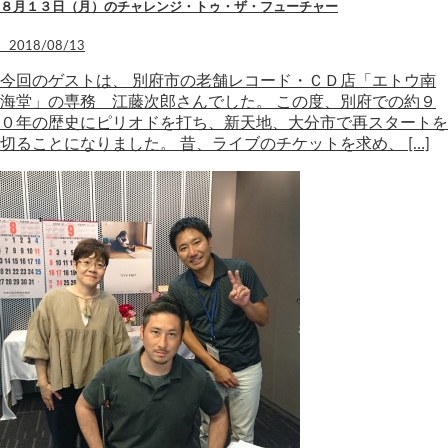
８月１３日（月）のチャレンジ・トゥ・ザ・フューチャー
2018/08/13
今回のゲストは、 別府市の老舗レコード・ＣＤ店「エトウ南
海堂」の専務 江藤次郎さんでした。 この度、別府での約９
０年の歴史にピリオドを打ち、新天地、大分市で再スタートを
切ることになりました。 昔、ライブのチケットを求め、 […]