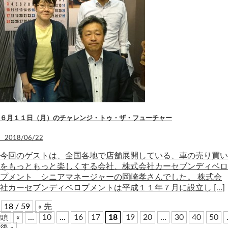
６月１１日（月）のチャレンジ・トゥ・ザ・フューチャー
2018/06/22
今回のゲストは、全国各地で店舗展開している、車の売り買い
をもっともっと楽しくする会社、株式会社カーセブンディベロ
プメント シニアマネージャーの岡崎孝さんでした。 株式会
社カーセブンディベロプメントは平成１１年７月に設立し […]
18 / 59
« 先
頭
«
...
10
...
16
17
18
19
20
...
30
40
50