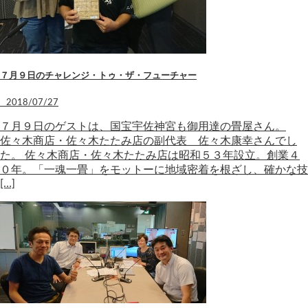
７月９日のチャレンジ・トゥ・ザ・フューチャー
2018/07/27
７月９日のゲストは、国宝宇佐神宮も御用達の畳屋さん。
佐々木商店・佐々木たたみ店の副代表 佐々木康幸さんでし
た。 佐々木商店・佐々木たたみ店は昭和５３年設立。創業４
０年。「一魂一畳」をモットーに地域密着を根ざし、確かな技
[…]