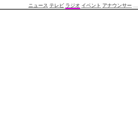
ニュース
テレビ
ラジオ
イベント
アナウンサー
テ
レ
ビ
番
組
表
OBS
制
作
番
組