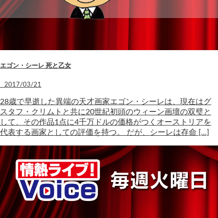
エゴン・シーレ 死と乙女
2017/03/21
28歳で早逝した異端の天才画家エゴン・シーレは、現在はグ
スタフ・クリムトと共に20世紀初頭のウィーン画壇の双璧と
して、その作品1点に4千万ドルの価格がつくオーストリアを
代表する画家としての評価を持つ。 だが、シーレは存命 […]