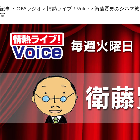
記事 >
OBSラジオ
>
情熱ライブ！Voice
>
衛藤賢史のシネマ教
室