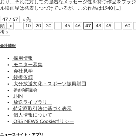
おり、それに対しての強烈なメッセージ性を持つ作品をブラジ
ル映画界は発表しつづけているが、この作品は1940 […]
47 / 67
« 先
頭
«
...
10
20
30
...
45
46
47
48
49
...
60
後 »
会社情報
採用情報
モニター募集
会社見学
後援依頼
大分放送文化・スポーツ振興財団
番組審議会
JNN
放送ライブラリー
特定商取引法に基づく表示
個人情報について
OBS NEWS Cookieポリシー
ニュースサイト・アプリ