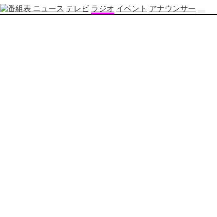
ニュース
テレビ
ラジオ
イベント
アナウンサー
テ
レ
ビ
番
組
表
OBS
制
作
番
組