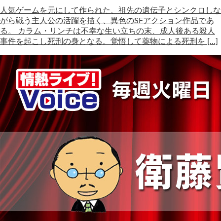
人気ゲームを元にして作られた、祖先の遺伝子とシンクロしな
がら戦う主人公の活躍を描く、異色のSFアクション作品であ
る。 カラム・リンチは不幸な生い立ちの末、成人後ある殺人
事件を起こし死刑の身となる。覚悟して薬物による死刑を […]