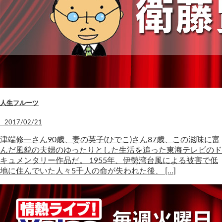
人生フルーツ
2017/02/21
津端修一さん90歳、妻の英子(ひでこ)さん87歳、この滋味に富
んだ風貌の夫婦のゆったりとした生活を追った東海テレビのド
キュメンタリー作品だ。 1955年、伊勢湾台風による被害で低
地に住んでいた人々5千人の命が失われた後、 […]