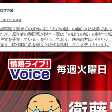
忍びの国
2017/07/04
虚実織り混ぜての原作小説『忍びの国』の面白さは抜群であっ
たが、原作者の和田竜が脚本（実は「のぼうの城」の脚本で城
戸賞を受賞している）を担当しており、映画の方は小説と少し
違う、時代劇に名を借りた現代を風刺したコメディという […]