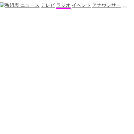
ニュース
テレビ
ラジオ
イベント
アナウンサー
テ
レ
ビ
番
組
表
OBS
制
作
番
組