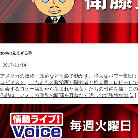
女神の見えざる手
2017/11/14
アメリカの政治・政策などを影で動かす、強大なパワー集団；
ロビィスト；（もともと政治家が院外者と控え室［ロビー］で
面会するロビー活動から生まれた言葉）たちの暗躍を描くこの
作品は、アメリカ政界の暗部を容赦なく晒し出す強烈な刺 […]