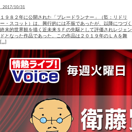
2017/10/31
１９８２年に公開された「ブレードランナー」（監：リドリ
ー・スコット）は、興行的には不振であったが、以降につづく
終末的世界観を描く近未来ＳＦの先駆として評価されレジェン
ドとなった作品であった。この作品は２０１９年のＬＡを舞
[…]