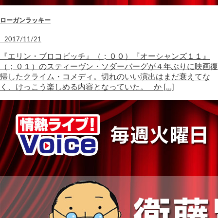
ローガンラッキー
2017/11/21
『エリン・ブロコビッチ』（；００）『オーシャンズ１１』
（；０１）のスティーヴン・ソダーバーグが４年ぶりに映画復
帰したクライム・コメディ。切れのいい演出はまだ衰えてな
く、けっこう楽しめる内容となっていた。 か […]