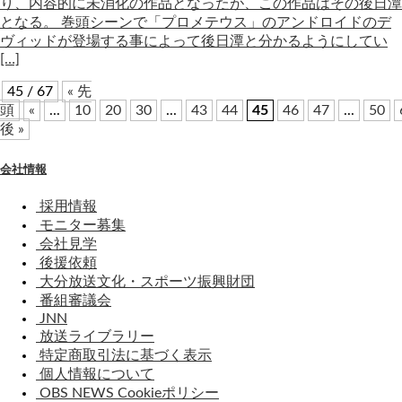
り、内容的に未消化の作品となったが、この作品はその後日潭
となる。 巻頭シーンで「プロメテウス」のアンドロイドのデ
ヴィッドが登場する事によって後日潭と分かるようにしてい
[…]
45 / 67
« 先
頭
«
...
10
20
30
...
43
44
45
46
47
...
50
後 »
会社情報
採用情報
モニター募集
会社見学
後援依頼
大分放送文化・スポーツ振興財団
番組審議会
JNN
放送ライブラリー
特定商取引法に基づく表示
個人情報について
OBS NEWS Cookieポリシー