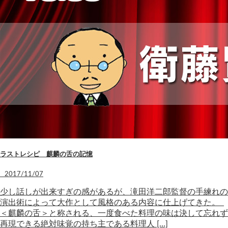
ラストレシピ 麒麟の舌の記憶
2017/11/07
少し話しが出来すぎの感があるが、滝田洋二郎監督の手練れの
演出術によって大作として風格のある内容に仕上げてきた。
＜麒麟の舌＞と称される、一度食べた料理の味は決して忘れず
再現できる絶対味覚の持ち主である料理人 […]