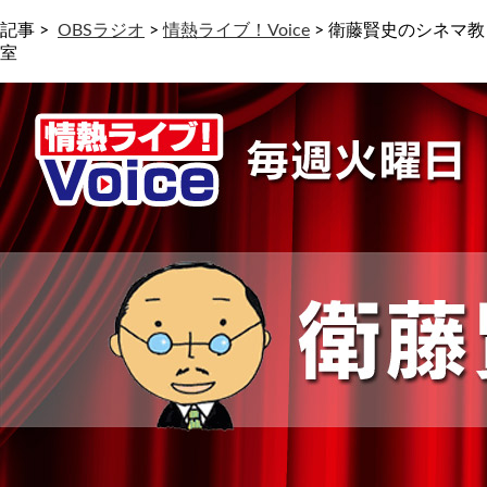
記事 >
OBSラジオ
>
情熱ライブ！Voice
>
衛藤賢史のシネマ教
室