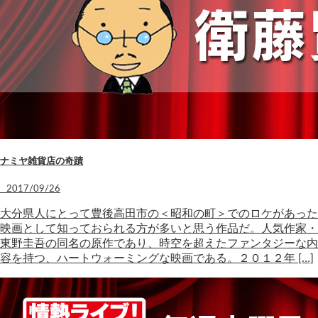
ナミヤ雑貨店の奇蹟
2017/09/26
大分県人にとって豊後高田市の＜昭和の町＞でのロケがあった
映画として知っておられる方が多いと思う作品だ。人気作家・
東野圭吾の同名の原作であり、時空を超えたファンタジーな内
容を持つ、ハートウォーミングな映画である。２０１２年 […]